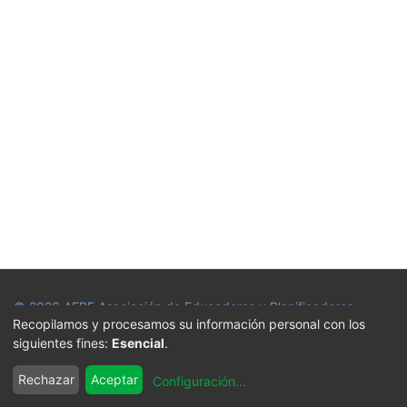
© 2026
AEPF Asociación de Educadores y Planificadores
Recopilamos y procesamos su información personal con los
Financieros
siguientes fines:
Esencial
.
Aviso Legal
Política de Cookies
Política de Privacidad
Rechazar
Aceptar
Configuración
...
Términos y Condiciones de Compra