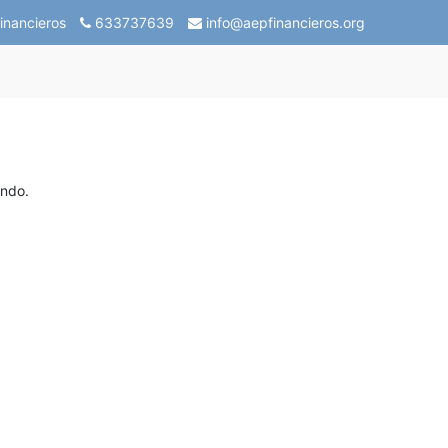
inancieros
633737639
info@aepfinancieros.org
ando.