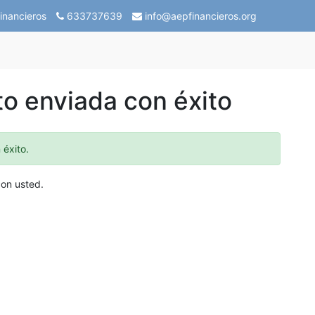
inancieros
633737639
info@aepfinancieros.org
to enviada con éxito
 éxito.
on usted.